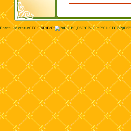
Полезные статьи
СЃС‚СЂРѕРєР°